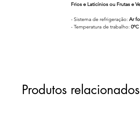
Frios e Laticínios ou Frutas e V
- Sistema de refrigeração:
Ar f
- Temperatura de trabalho:
0ºC
-
Controlador digital de tempe
- Iluminação
LED
- Gabinete interno em
aço galv
-
Prateleiras
: Grades aramadas 
- Portas em
vidro temperado
(o
- Pés termoplásticos com
regu
Produtos relacionados