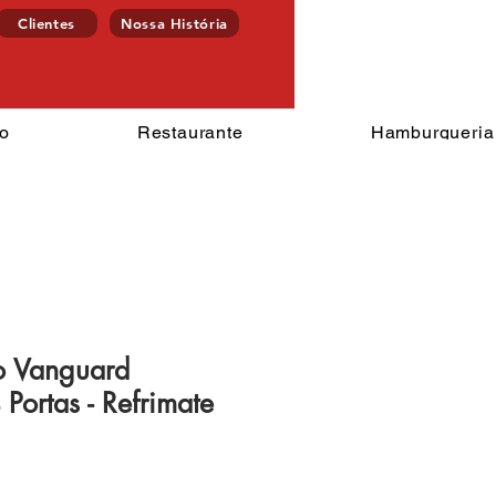
Clientes
Nossa História
Endereço
ercado
Restaurante
Hamburgu
o
Restaurante
Hamburgueria
o Vanguard
 Portas - Refrimate