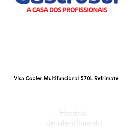
Visa Cooler Multifuncional 570L Refrimate
Visualização rápida
Horário
de atendimento