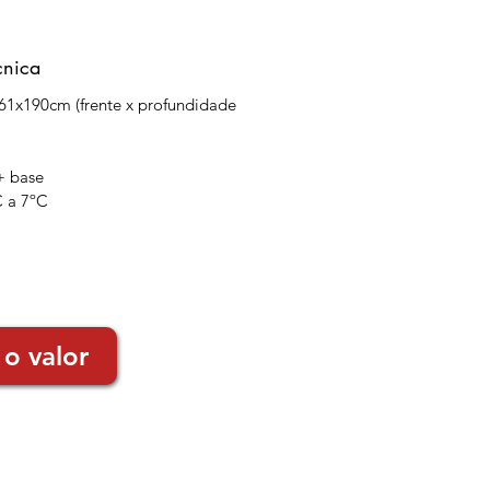
cnica
x61x190cm (frente x profundidade
 + base
C a 7ºC
 o valor