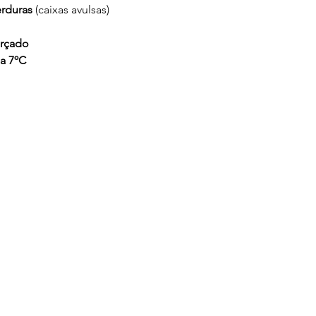
erduras
(caixas avulsas)
orçado
 a 7ºC
ratura
anizad
o pintado de preto ou branco
pintadas com regulagem de altura
pcional vidro aquecido)
lagem de altura