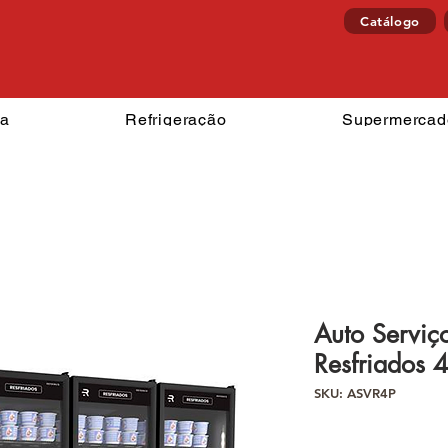
Catálogo
izzaria
Refrigeração
Superm
ia
Refrigeração
Supermercad
Auto Serviç
Resfriados 4
SKU: ASVR4P