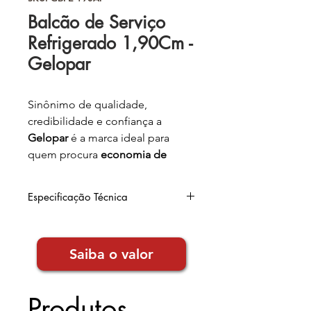
Balcão de Serviço
Refrigerado 1,90Cm -
Gelopar
Sinônimo de qualidade,
credibilidade e confiança a
Gelopar
é a marca ideal para
quem procura
economia de
energia
e
modernidade
no
segmento de refrigeração.
Especificação Técnica
Refrigeração alimentos não
Largura
: 190,9cm
congelados, como frios,
Altura
: 96cm
Saiba o valor
Profundidade
: 70cm
laticínios, bebidas e outros.
Peso
: 105kg
Voltagem
: 220v
Temperatura
: +1º a +7ºC
Produtos
Consumo
: 5,32kwh/dia
Refrigeração
: Ar forçado com