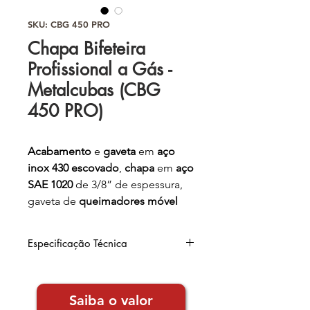
SKU: CBG 450 PRO
Chapa Bifeteira
Profissional a Gás -
Metalcubas (CBG
450 PRO)
Acabamento
e
gaveta
em
aço
inox 430 escovado
,
chapa
em
aço
SAE 1020
de 3/8” de espessura,
gaveta de
queimadores móvel
para facilitar acendimento, c
aixa
de gordura independente
e
pés
Especificação Técnica
de borracha
reguláveis
.
Largura
: 48cm
Barra de reforço na parte
Altura
: 24,5cm
Saiba o valor
Comprimento
: 51cm
inferior da chapa para
evitar