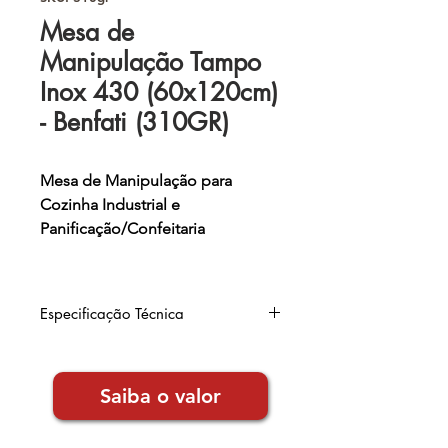
Mesa de
Manipulação Tampo
Inox 430 (60x120cm)
- Benfati (310GR)
Mesa de Manipulação para
Cozinha Industrial e
Panificação/Confeitaria
- Tampo aço inox 430 0,80mm
com
reforços embaixo;
Especificação Técnica
- Estrutura tubo
aço carbono 2"
com ponteira inox;
Largura:
60cm
- Terminais plásticos nos pés com
Altura:
86cm
Saiba o valor
Comprimento:
120cm
regulagem de altura;
Garantia de 6 meses
- Tratamento anti-ferrugem
(fosfatização);