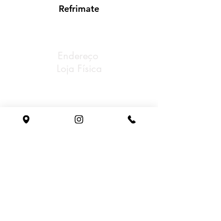
Refrimate
Endereço
Loja Física
Av Rubem Bento Alves,
Nª 7848 Cinquentenário
Caxias do Sul/RS
Tel: (54) 3221-0888
Whatsapp: (54) 98153-0198
Email: gastrosul@gastrosul.com
Horário
de atendimento
Segunda à sexta:
08h - 18h
sem fechar ao meio dia