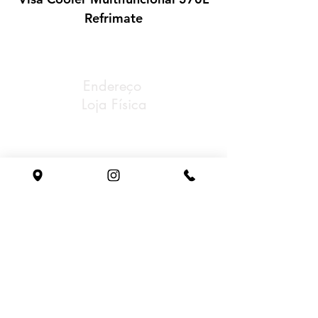
Refrimate
A Gastrosul oferece garantia de 6
meses
Endereço
Loja Física
Av Rubem Bento Alves,
Nª 7848 Cinquentenário
Caxias do Sul/RS
Tel: (54) 3221-0888
Whatsapp: (54) 98153-0198
Email: gastrosul@gastrosul.com
Horário
de atendimento
Segunda à sexta:
08h - 18h
sem fechar ao meio dia