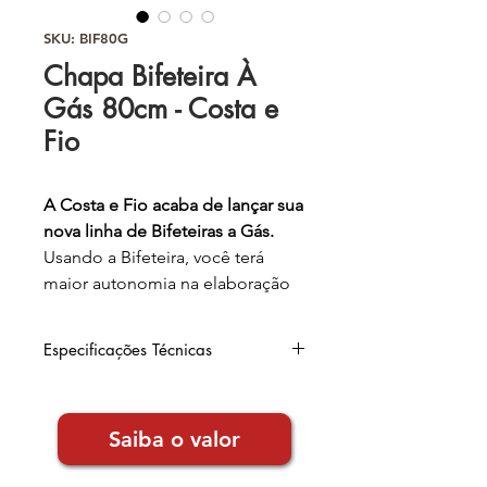
SKU: BIF80G
Chapa Bifeteira À
Gás 80cm - Costa e
Fio
A Costa e Fio acaba de lançar sua
nova linha de Bifeteiras a Gás.
Usando a Bifeteira, você terá
maior autonomia na elaboração
de pratos e sanduiches,
mantendo o
sabor original dos
Especificações Técnicas
alimentos.
Largura
: 80cm
Chapa de
Altura
: 25cm
6,35mm de
Saiba o valor
Profundidade:
53cm
espessura
, com a mesa
Número de queimadores:
2
inteiriça;
Garantia de 6 meses