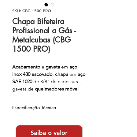
SKU: CBG 1500 PRO
Chapa Bifeteira
Profissional a Gás -
Metalcubas (CBG
1500 PRO)
Acabamento
e
gaveta
em
aço
inox 430 escovado
,
chapa
em
aço
SAE 1020
de 3/8” de espessura,
gaveta de
queimadores móvel
para facilitar acendimento, c
aixa
de gordura independente
e
pés
Especificação Técnica
de borracha
reguláveis
.
Largura
: 153,0cm
Barra de reforço na parte
Altura
: 24,5cm
Saiba o valor
Comprimento
: 58,0cm
inferior da chapa para
evitar