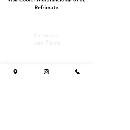
Refrimate
Endereço
Loja Física
Av Rubem Bento Alves,
Nª 7848 Cinquentenário
Caxias do Sul/RS
Tel: (54) 3221-0888
Whatsapp: (54) 98153-0198
Email: gastrosul@gastrosul.com
Horário
de atendimento
Segunda à sexta:
08h - 18h
sem fechar ao meio dia