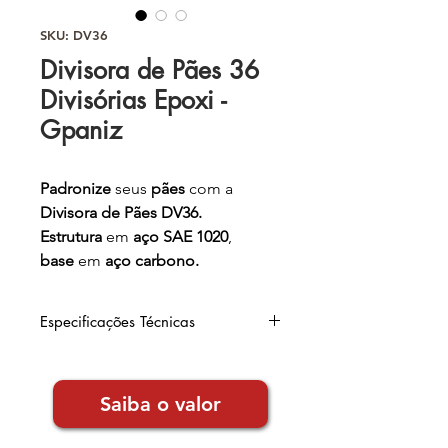
SKU: DV36
Divisora de Pães 36
Divisórias Epoxi -
Gpaniz
Padronize
seus
pães
com a
Divisora de Pães DV36.
Estrutura
em
aço SAE 1020
,
base
em
aço carbono.
Opcional: com pedestal
Especificações Técnicas
Largura:
43cm
Altura:
131cm
Saiba o valor
Comprimento:
48cm
Peso:
62kg
Capacidade de Massa Pronta: