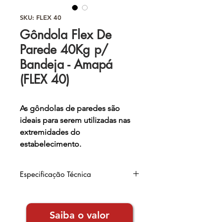
SKU: FLEX 40
Gôndola Flex De
Parede 40Kg p/
Bandeja - Amapá
(FLEX 40)
As gôndolas de paredes são
ideais para serem utilizadas nas
extremidades do
estabelecimento.
São ideias para lojas de pequeno
e médio porte, prática e fácil de
Especificação Técnica
montar. Indicada principalmente
para supermercados, mercearias
Largura
: 0,92m
e lojas de utilidades.
Altura
: 1,42m | 1,70m | 1,96m
Saiba o valor
Profundidade
Base
: 0,40m