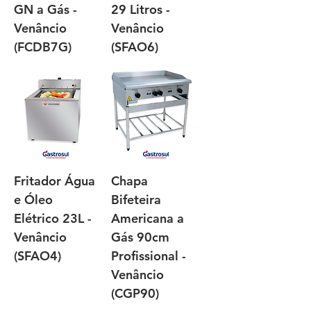
GN a Gás -
29 Litros -
Venâncio
Venâncio
(FCDB7G)
(SFAO6)
Fritador Água
Chapa
e Óleo
Bifeteira
Elétrico 23L -
Americana a
Venâncio
Gás 90cm
(SFAO4)
Profissional -
Venâncio
(CGP90)