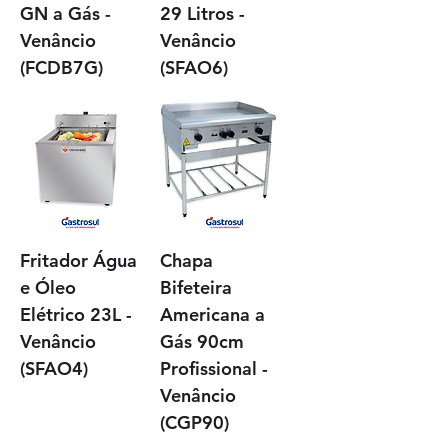
GN a Gás -
29 Litros -
Venâncio
Venâncio
(FCDB7G)
(SFAO6)
Fritador Água
Chapa
e Óleo
Bifeteira
Elétrico 23L -
Americana a
Venâncio
Gás 90cm
(SFAO4)
Profissional -
Venâncio
(CGP90)