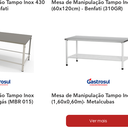
ão Tampo Inox 430
ção rápida
Mesa de Manipulação Tampo In
Visualização rápida
fati
(60x120cm) - Benfati (310GR)
ão Tampo Inox
ção rápida
Mesa de Manipulação Tampo In
Visualização rápida
gás (MBR 015)
(1,60x0,60m)- Metalcubas
Ver mais