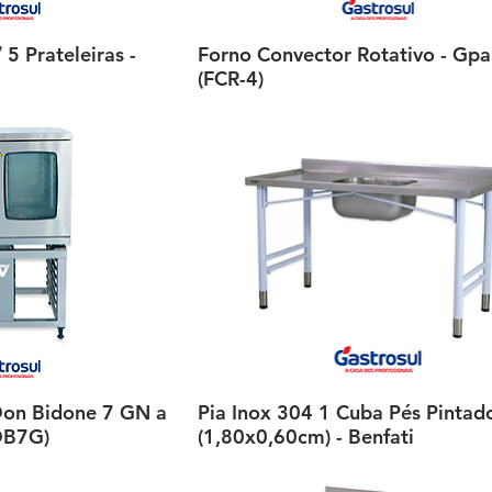
5 Prateleiras -
ção rápida
Forno Convector Rotativo - Gpa
Visualização rápida
(FCR-4)
on Bidone 7 GN a
ção rápida
Pia Inox 304 1 Cuba Pés Pintad
Visualização rápida
DB7G)
(1,80x0,60cm) - Benfati