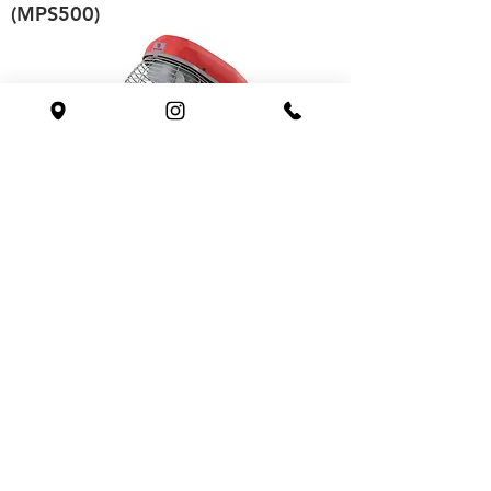
(MPS500)
Batedeira Planetária Premium 5
Litros 10 Velocidades 220v -
Progás