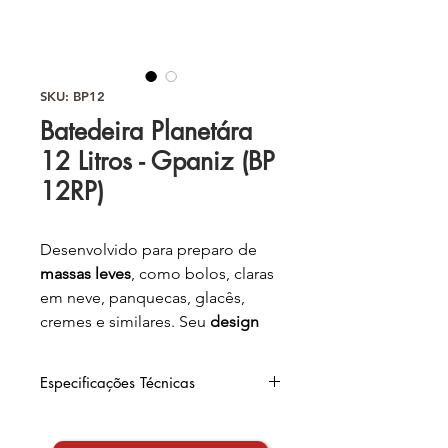
SKU: BP12
Batedeira Planetára
12 Litros - Gpaniz (BP
12RP)
Desenvolvido para preparo de
massas leves
, como bolos, claras
em neve, panquecas, glacês,
cremes e similares. Seu
design
compacto
e
moderno
garante
maior
durabilidade
e
baixo nível
Especificações Técnicas
de ruído.
Largura
: 33,5cm
Transmissão por caixa de
Altura
: 72,5cm