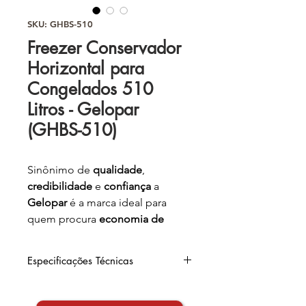
SKU: GHBS-510
Freezer Conservador
Horizontal para
Congelados 510
Litros - Gelopar
(GHBS-510)
Sinônimo de
qualidade
,
credibilidade
e
confiança
a
Gelopar
é a marca ideal para
quem procura
economia de
energia
e
modernidade
no
segmento de
refrigeração
.
Especificações Técnicas
Conservação de produtos
Largura:
133,1m
congelados
Altura:
93,6m