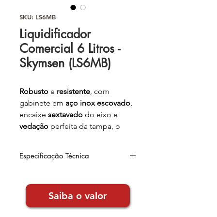
SKU: LS6MB
Liquidificador
Comercial 6 Litros -
Skymsen (LS6MB)
Robusto
e
resistente
, com
gabinete em
aço inox escovado
,
encaixe
sextavado
do eixo e
vedação
perfeita da tampa, o
Liquidificador LS 10MB
é
essencial para o preparo de
Especificação Técnica
grandes quantidades
de sopas,
sucos e cremes em bares,
Largura
: 31cm
restaurantes e outros
Altura
: 72cm
Saiba o valor
Profundidade
: 30cm
estabelecimentos comerciais.
Peso
: 10,5kg
Voltagem
: 220v