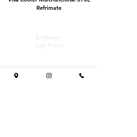
Refrimate
Endereço
Loja Física
Av Rubem Bento Alves,
Nª 7848 Cinquentenário
Caxias do Sul/RS
Tel: (54) 3221-0888
Whatsapp: (54) 98153-0198
Email: gastrosul@gastrosul.com
Horário
de atendimento
Segunda à sexta:
08h - 18h
sem fechar ao meio dia