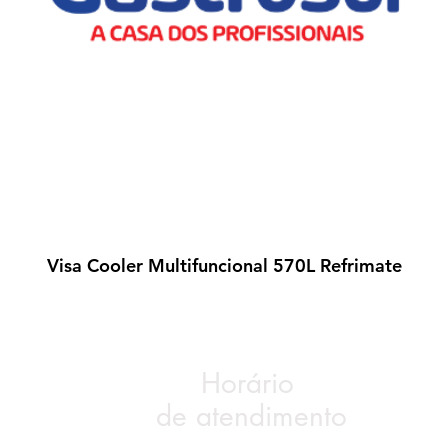
Visa Cooler Multifuncional 570L Refrimate
Visualização rápida
Horário
de atendimento