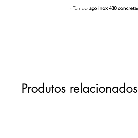
- Tampo
aço inox 430 concret
encosto 3cm;
- Estrutura
tubo aço carbono 2
- Pintura pó híbrida com seca
- Tratamento
anti-ferrugem (fos
- Altura da pia do chão até o 
- Altura da pia do chão até o e
- Montagem através de encaixe
- Terminais plásticos nos pés 
- Acompanha válvula;
Produtos relacionados