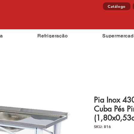
Catálogo
izzaria
Refrigeração
Superm
ia
Refrigeração
Supermercad
Pia Inox 43
Cuba Pés Pi
(1,80x0,53c
SKU: 816