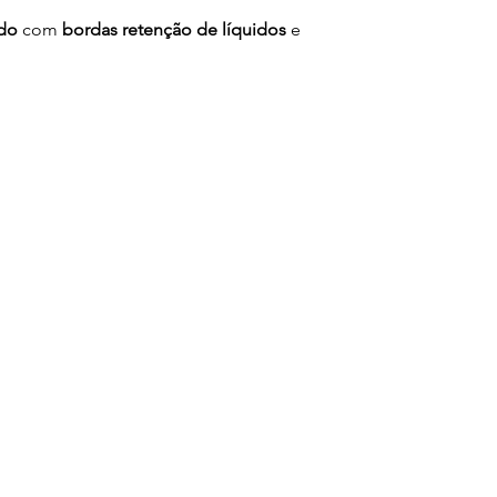
ado
com
bordas retenção de líquidos
e
"
com ponteira inox;
gem em estufa;
fatização);
tampo: 0,88m;
ncosto: 0,91m;
 tipo cunha;
com regulagem de altura;