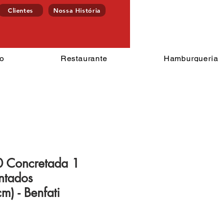
Clientes
Nossa História
Endereço
ercado
Restaurante
Hamburgu
o
Restaurante
Hamburgueria
0 Concretada 1
ntados
m) - Benfati