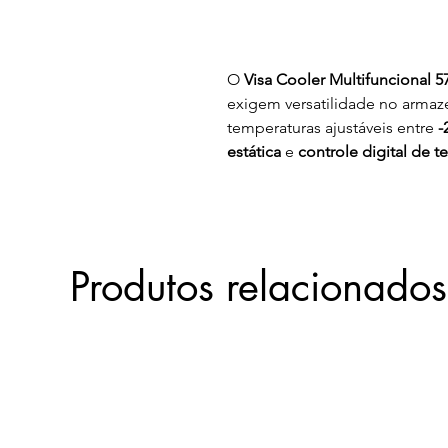
O
Visa Cooler Multifuncional 5
exigem versatilidade no arma
temperaturas ajustáveis entre
-
estática
e
controle digital de 
precisão. O
gabinete interno e
garante durabilidade, enquant
com regulagem de altura
propo
armazenamento de diversos ite
Produtos relacionados