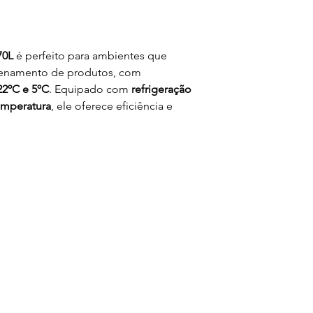
70L
é perfeito para ambientes que
zenamento de produtos, com
22ºC e 5ºC
. Equipado com
refrigeração
temperatura
, ele oferece eficiência e
 externo em aço galvanizado pintado
o as
prateleiras em grades aramadas
rcionam flexibilidade no
ns.