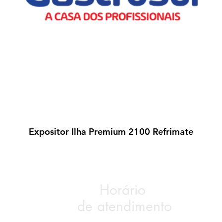
Expositor Ilha Premium 2100 Refrimate
Visualização rápida
Horário
de atendimento