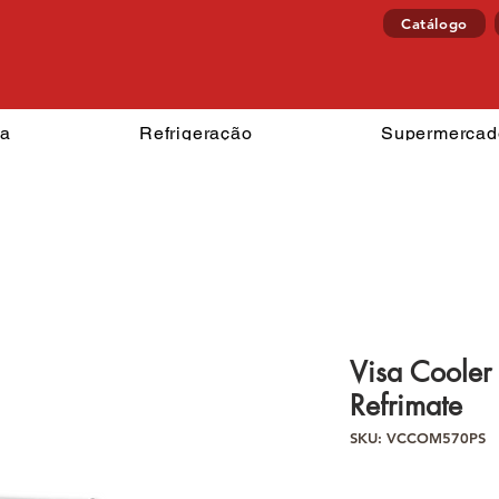
Catálogo
izzaria
Refrigeração
Superm
ia
Refrigeração
Supermercad
Visa Cooler
Refrimate
SKU: VCCOM570PS