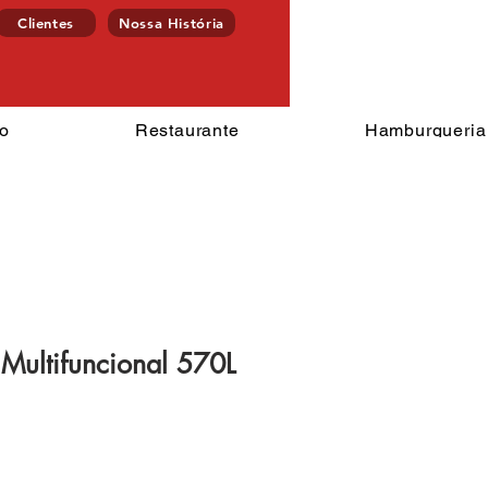
Clientes
Nossa História
Endereço
ercado
Restaurante
Hamburgu
o
Restaurante
Hamburgueria
 Multifuncional 570L