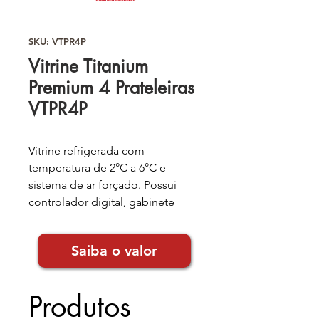
SKU: VTPR4P
Vitrine Titanium
Premium 4 Prateleiras
VTPR4P
Vitrine refrigerada com
temperatura de 2°C a 6°C e
sistema de ar forçado. Possui
controlador digital, gabinete
externo em aço galvanizado
pintado (opcional em inox) e
Saiba o valor
interior em inox 430. Câmara com
vidro temperado duplo e
aquecimento, iluminação LED,
Produtos
portas traseiras em aço inox,