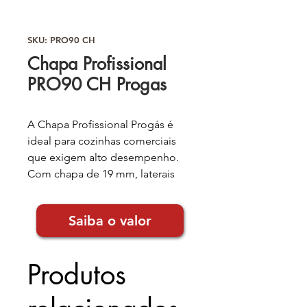
SKU: PRO90 CH
Chapa Profissional
PRO90 CH Progas
A Chapa Profissional Progás é
ideal para cozinhas comerciais
que exigem alto desempenho.
Com chapa de 19 mm, laterais
anti-respingos e queimadores
tubulares com defletores, garante
Saiba o valor
eficiência e segurança. Possui
acendimento automático
silencioso, funciona com gás de
Produtos
baixa pressão e conta com
coletor de gordura com gaveta
móvel. Os pés reguláveis facilitam