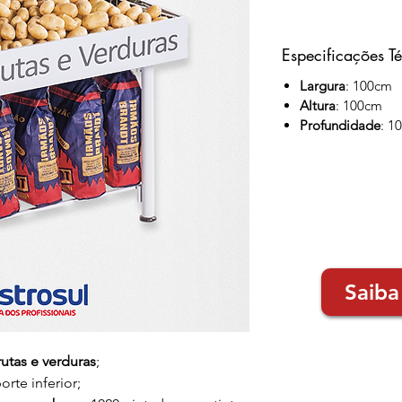
Especificações T
Largura
: 100cm
Altura
: 100cm
Profundidade
: 1
Saiba
utas e verduras
;
rte inferior;