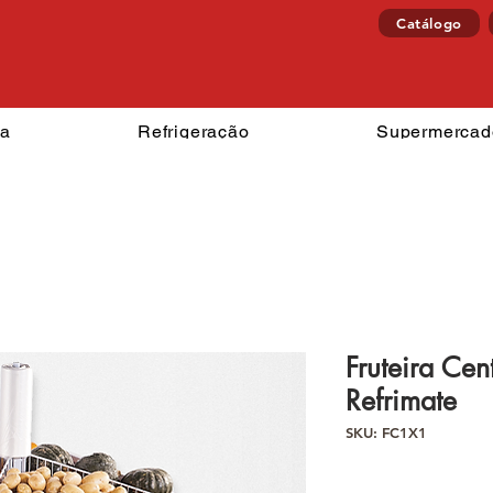
Catálogo
izzaria
Refrigeração
Superm
ia
Refrigeração
Supermercad
Fruteira Cen
Refrimate
SKU: FC1X1