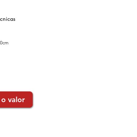
écnicas
00cm
 o valor