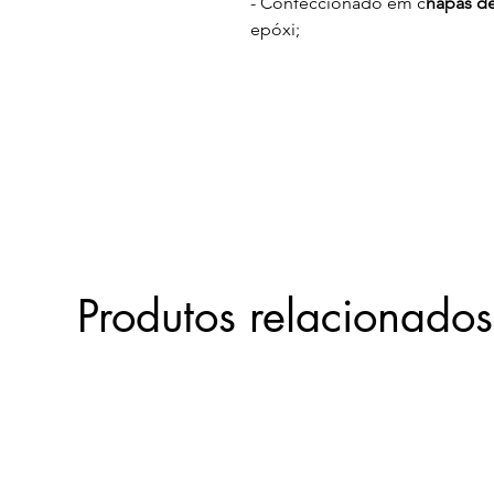
- Confeccionado em c
hapas d
epóxi;
- Pés
emborrachados
.
Garantia Total de 6 meses e 1 
Produtos relacionados