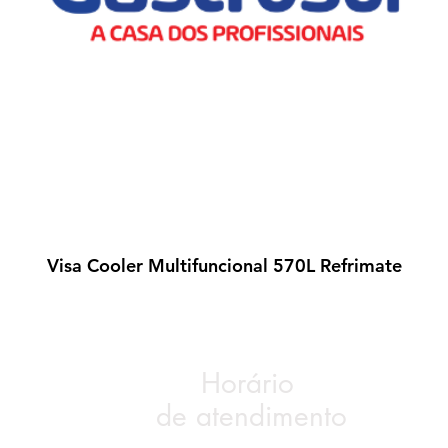
Visa Cooler Multifuncional 570L Refrimate
Visualização rápida
Horário
de atendimento