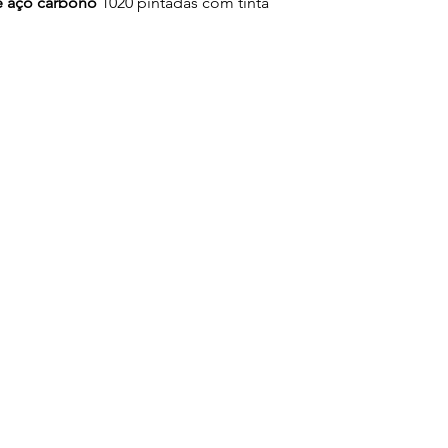
e aço carbono
1020 pintadas com tinta
ano de Garantia no Motor