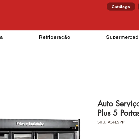
Catálogo
izzaria
Refrigeração
Superm
ia
Refrigeração
Supermercad
Auto Serviço
Plus 5 Porta
SKU: ASFL5PP