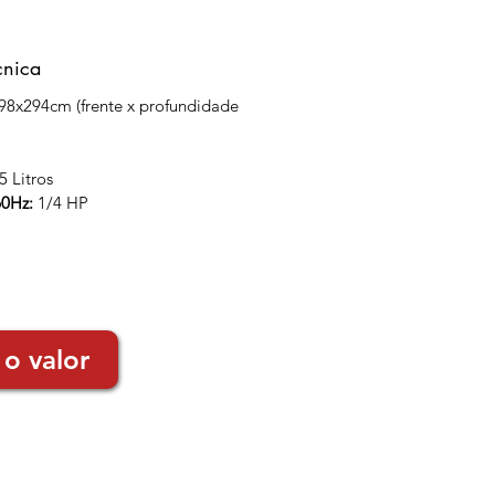
cnica
198x294cm (frente x profundidade
 Litros
60Hz:
1/4 HP
 o valor