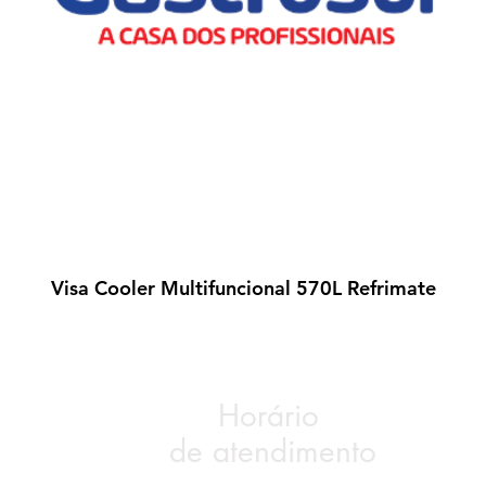
Visa Cooler Multifuncional 570L Refrimate
Visualização rápida
Horário
de atendimento