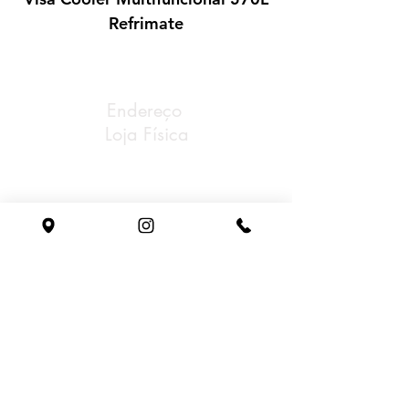
característica importante são as
Refrimate
cruzetas
. Feitas em aço ou aço
inox, ambos os modelos são
microfundidos.
Possuem
tratamento térmico
e
design
Endereço
projetado para que se mantenha
Loja Física
sempre afiada.
Av Rubem Bento Alves,
Nª 7848 Cinquentenário
Caxias do Sul/RS
Tel: (54) 3221-0888
Whatsapp: (54) 98153-0198
Email: gastrosul@gastrosul.com
Horário
de atendimento
Segunda à sexta:
08h - 18h
sem fechar ao meio dia