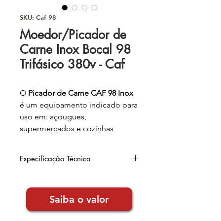
SKU: Caf 98
Moedor/Picador de
Carne Inox Bocal 98
Trifásico 380v - Caf
O
Picador de Carne CAF 98 Inox
é um equipamento indicado para
uso em: açougues,
supermercados e cozinhas
industriais.
Especificação Técnica
A
capa
é produzida em aço inox,
sistema de
bandeja
produzida
Dimensões
: 53x84,5x100cm
em aço inox com protetor de
(altura x comprimento x largura)
Saiba o valor
Capacidade
: 5kg/min ou
segurança.
300kg/h
Consumo:
2,58kw/h