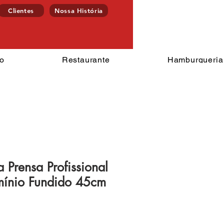
Clientes
Nossa História
Endereço
ercado
Restaurante
Hamburgu
o
Restaurante
Hamburgueria
 Prensa Profissional
umínio Fundido 45cm