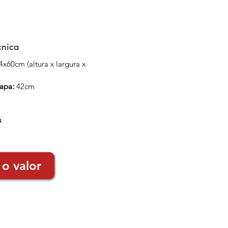
cnica
4x60cm (altura x largura x
hapa:
42cm
s
 o valor