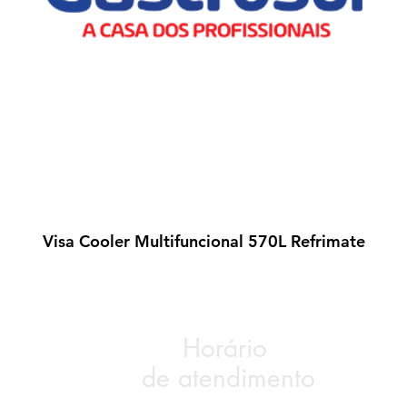
Visa Cooler Multifuncional 570L Refrimate
Visualização rápida
Horário
de atendimento