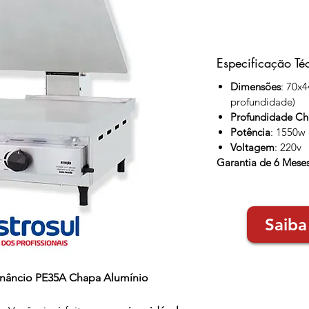
Especificação Té
Dimensões
: 70x4
profundidade)
Profundidade C
Potência
: 1550w
Voltagem
: 220v
Garantia de 6 Mese
Saiba
Venâncio PE35A Chapa Alumínio