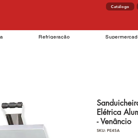
Catálogo
izzaria
Refrigeração
Superm
ia
Refrigeração
Supermercad
Sanduicheira
Elétrica Al
- Venâncio
SKU: PE45A