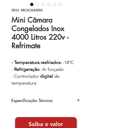
SKU: MCICG4000
Mini Câmara
Congelados Inox
4000 Litros 220v -
Refrimate
- Temperatura resfriados:
-18ºC
-
Refrigeração
: Ar forçado
- Controlador
digital
de
temperatura
- Gabinete
interno
em aço
galvanizado
Especificação Técnica
- Gabinete
externo
em aço inox
430 brilhoso
Dimensões
: 121x210x251cm
-
Isolamento
(frente x profundidade x altura)
térmico em
Saiba o valor
Voltagem
: 220v
poliuretano injetado, espessura